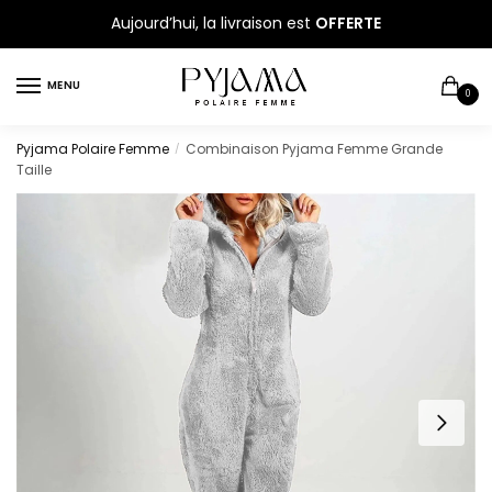
Sauter
Skip
Aujourd’hui, la livraison est
OFFERTE
à
to
la
content
MENU
navigation
0
Pyjama Polaire Femme
Combinaison Pyjama Femme Grande
/
Taille