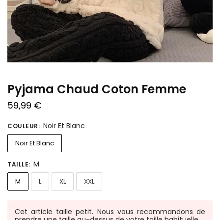
Pyjama Chaud Coton Femme
59,99
€
Noir Et Blanc
COULEUR
:
Noir Et Blanc
M
TAILLE
:
M
L
XL
XXL
Cet article taille petit. Nous vous recommandons de
prendre une taille au-dessus de votre taille habituelle.