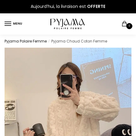
Sauter
Skip
Aujourd’hui, la livraison est
OFFERTE
à
to
la
content
MENU
navigation
0
Pyjama Polaire Femme
Pyjama Chaud Coton Femme
/